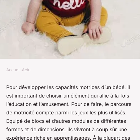
Accueil
›
Actu
ACTU
Parcours de motricité pour
Pour développer les capacités motrices d’un bébé, il
est important de choisir un élément qui allie à la fois
bébé : avantages et critères de
l’éducation et l’amusement. Pour ce faire, le parcours
choix !
de motricité compte parmi les jeux les plus utilisés.
Equipé de blocs et d’autres modules de différentes
geoffroi
•
2 novembre 2023
•
3 min de lecture
formes et de dimensions, ils vivront à coup sûr une
expérience riche en apprentissages. À la plupart des