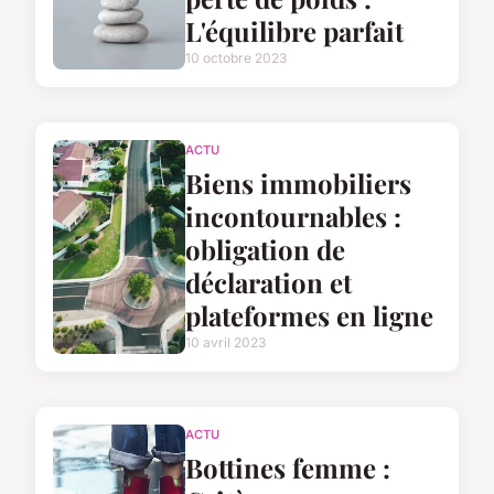
L'équilibre parfait
10 octobre 2023
ACTU
Biens immobiliers
incontournables :
obligation de
déclaration et
plateformes en ligne
10 avril 2023
ACTU
Bottines femme :