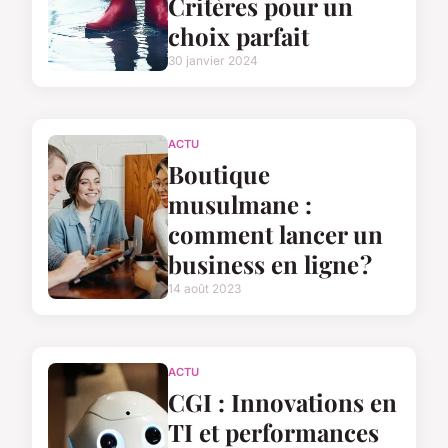
Critères pour un
choix parfait
30 janvier 2024
ACTU
Boutique
musulmane :
comment lancer un
business en ligne ?
14 août 2023
ACTU
CGI : Innovations en
TI et performances