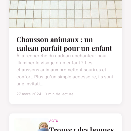
Chausson animaux : un
cadeau parfait pour un enfant
À la recherche du cadeau enchanteur pour
illuminer le visage d'un enfant ? Les
chaussons animaux promettent sourires et
confort. Plus qu'un simple accessoire, ils sont
une invitati...
27 mars 2024 · 3 min de lecture
ACTU
Trouvez des bonnes