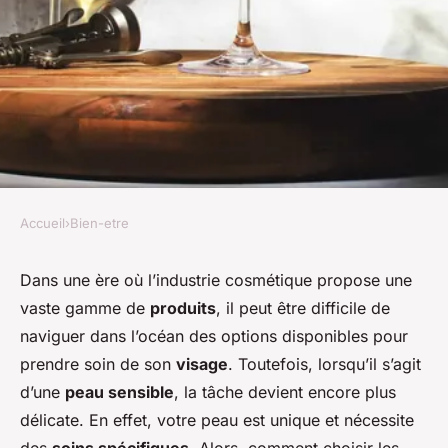
Accueil
›
Bien-etre
BIEN-ETRE
comment choisir les bons
Dans une ère où l’industrie cosmétique propose une
vaste gamme de
produits
, il peut être difficile de
produits cosmétiques pour sa
naviguer dans l’océan des options disponibles pour
peau sensible
prendre soin de son
visage
. Toutefois, lorsqu’il s’agit
d’une
peau sensible
, la tâche devient encore plus
geoffroi
•
6 novembre 2023
•
5 min de lecture
délicate. En effet, votre peau est unique et nécessite