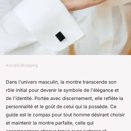
Accueil
›
Shopping
SHOPPING
Les montres homme :
Dans l'univers masculin, la montre transcende son
rôle initial pour devenir le symbole de l'élégance et
l'accessoire ultime de style
de l'identité. Portée avec discernement, elle reflète la
personnalité et le goût de celui qui la possède. Ce
geoffroi
•
22 février 2024
•
3 min de lecture
guide est le compas pour tout homme désirant choisir
et maintenir la montre parfaite, celle qui