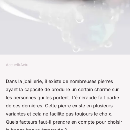
Accueil
›
Actu
ACTU
Les meilleures astuces pour
Dans la joaillerie, il existe de nombreuses pierres
ayant la capacité de produire un certain charme sur
choisir une bague émeraude
les personnes qui les portent. L’émeraude fait partie
de ces dernières. Cette pierre existe en plusieurs
geoffroi
•
21 janvier 2024
•
2 min de lecture
variantes et cela ne facilite pas toujours le choix.
Quels facteurs faut-il prendre en compte pour choisir