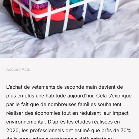
Accueil
›
Actu
ACTU
Pourquoi acheter des
L’achat de vêtements de seconde main devient de
plus en plus une habitude aujourd’hui. Cela s’explique
vêtements de seconde main
par le fait que de nombreuses familles souhaitent
pour les enfants ?
réaliser des économies tout en réduisant leur impact
environnemental. D’après les études réalisées en
geoffroi
•
20 janvier 2024
•
2 min de lecture
2020, les professionnels ont estimé que près de 70%