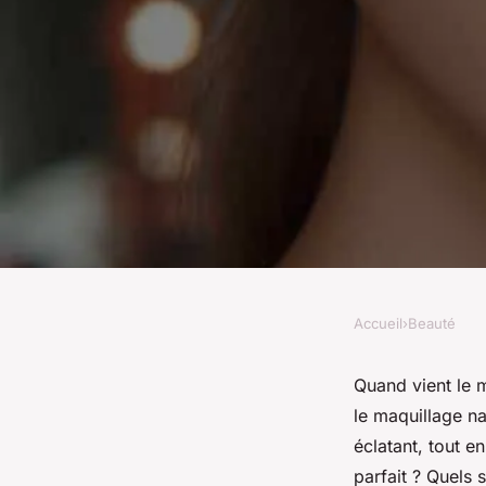
Accueil
›
Beauté
BEAUTÉ
Comment réaliser u
Quand vient le 
le maquillage na
naturel parfait pour
éclatant, tout e
parfait ? Quels 