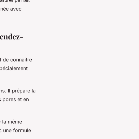
turel parfait
urnée avec
rendez-
t de connaître
spécialement
s. Il prépare la
s pores et en
e la même
ec une formule