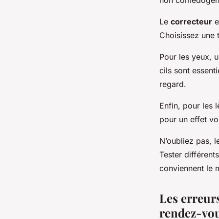
non comédogène 
Le
correcteur
e
Choisissez une t
Pour les yeux, 
cils sont essent
regard.
Enfin, pour les 
pour un effet vo
N’oubliez pas, l
Tester différent
conviennent le 
Les erreurs
rendez-vo