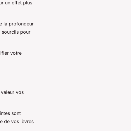
r un effet plus
de la profondeur
 sourcils pour
fier votre
 valeur vos
intes sont
le de vos lèvres