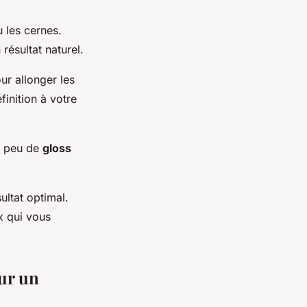
 les cernes.
résultat naturel.
ur allonger les
inition à votre
n peu de
gloss
ultat optimal.
x qui vous
our un