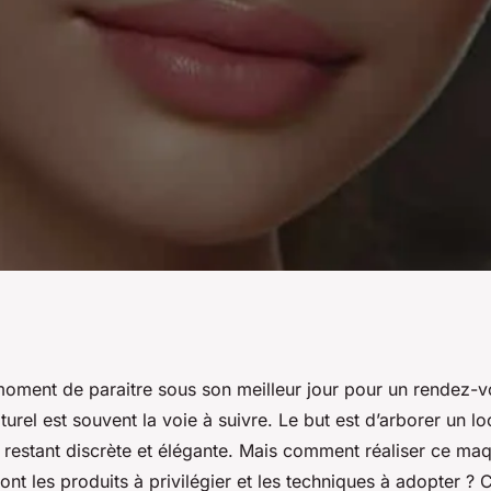
n maquillage
moment de paraitre sous son meilleur jour pour un rendez-v
turel est souvent la voie à suivre. Le but est d’arborer un loo
 les rendez-vous
n restant discrète et élégante. Mais comment réaliser ce maq
sont les produits à privilégier et les techniques à adopter ? C