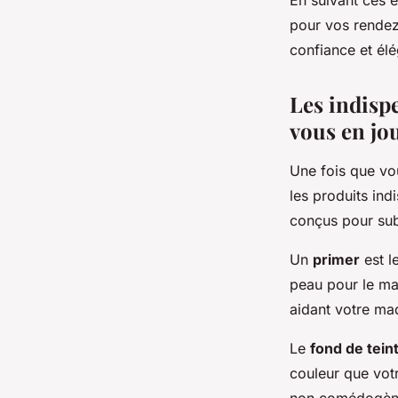
En suivant ces é
pour vos rendez-
confiance et él
Les indisp
vous en jo
Une fois que vou
les produits ind
conçus pour subl
Un
primer
est l
peau pour le maq
aidant votre maq
Le
fond de tein
couleur que votr