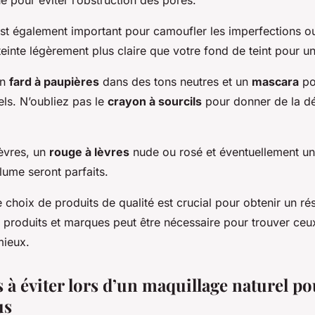
pour éviter l’obstruction des pores.
st également important pour camoufler les imperfections ou
einte légèrement plus claire que votre fond de teint pour un 
un
fard à paupières
dans des tons neutres et un
mascara
po
iels. N’oubliez pas le
crayon à sourcils
pour donner de la déf
lèvres, un
rouge à lèvres
nude ou rosé et éventuellement u
lume seront parfaits.
e choix de produits de qualité est crucial pour obtenir un rés
s produits et marques peut être nécessaire pour trouver ceu
mieux.
 à éviter lors d’un maquillage naturel p
us