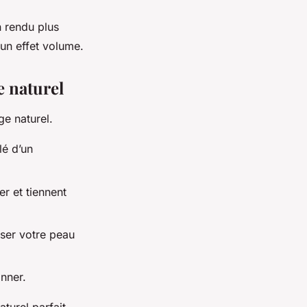
n rendu plus
un effet volume.
e naturel
ge naturel.
lé d’un
er et tiennent
sser votre peau
onner.