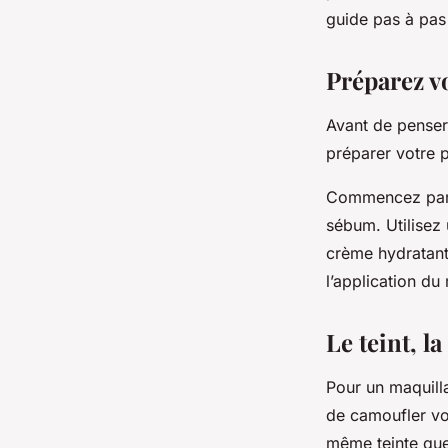
en journée ?
guide pas à pas 
Préparez vo
geoffroi
•
5 mars 2024
•
6 min de lecture
Avant de penser 
préparer votre 
Commencez par n
sébum. Utilisez
crème hydratante
l’application du
Le teint, l
Pour un maquillag
de camoufler vot
même teinte que 