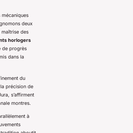
s mécaniques
s gnomons deux
a maîtrise des
ts horlogers
e de progrès
mis dans la
ffinement du
 la précision de
ura, s’affirment
anale montres.
arallèlement à
ouvements
tradition aboutit