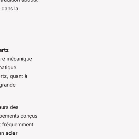
 dans la
artz
ntre mécanique
matique
rtz, quant à
e grande
œurs des
ppements conçus
ent fréquemment
 en
acier