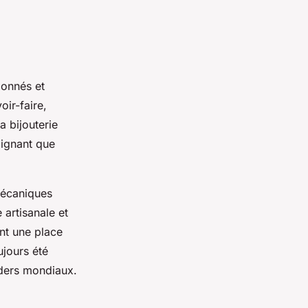
ionnés et
oir-faire,
a bijouterie
lignant que
 mécaniques
 artisanale et
nt une place
ujours été
aders mondiaux.