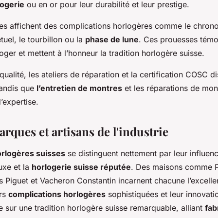
logerie
ou en or pour leur durabilité et leur prestige.
es affichent des complications horlogères comme le chrono
tuel, le tourbillon ou la
phase de lune
. Ces prouesses témo
loger et mettent à l’honneur la tradition horlogère suisse.
qualité, les ateliers de réparation et la certification COSC di
tandis que
l’entretien de montres
et les réparations de mon
’expertise.
rques et artisans de l'industrie
rlogères suisses
se distinguent nettement par leur influen
luxe et la
horlogerie suisse réputée
. Des maisons comme Pa
 Piguet et Vacheron Constantin incarnent chacune l’excell
urs
complications horlogères
sophistiquées et leur innovati
e sur une tradition horlogère suisse remarquable, alliant
fab