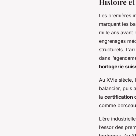
Histoire e
Les premières i
marquent les ba
mille ans avant 
engrenages méc
structurels. L’
dans l’agencem
horlogerie suis
Au XVIe siècle, 
balancier, puis 
la
certificatio
comme berceaux g
L’ère industriel
l’essor des pre
horlogers. Au XI