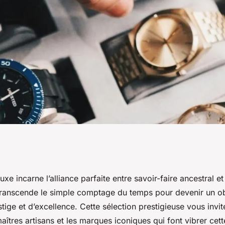
e : l'horlogerie de
uxe incarne l’alliance parfaite entre savoir-faire ancestral e
 transcende le simple comptage du temps pour devenir un obj
in
ige et d’excellence. Cette sélection prestigieuse vous invit
maîtres artisans et les marques iconiques qui font vibrer cett