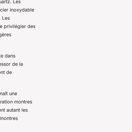
artz. Les
cier inoxydable
. Les
 privilégier des
gères
te dans
essor de la
ent de
naît une
uration montres
nt autant les
 montres