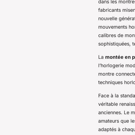
dans les montre
fabricants mise
nouvelle généra
mouvements horlo
calibres de mont
sophistiquées, te
La
montée en p
l’horlogerie mod
montre connecté
techniques horl
Face à la standa
véritable renais
anciennes. Le ma
amateurs que le
adaptés à chaq