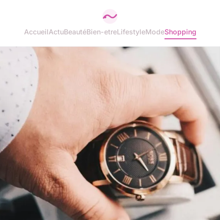
Accueil
Actu
Beauté
Bien-etre
Lifestyle
Mode
Shopping