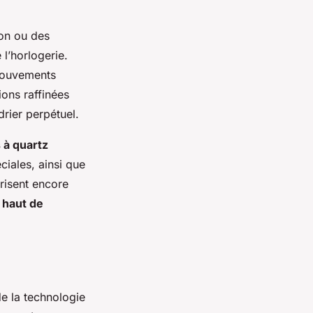
ion ou des
l’horlogerie.
mouvements
ions raffinées
drier perpétuel.
 à quartz
ciales, ainsi que
risent encore
 haut de
de la technologie