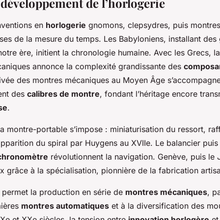
t développement de l’horlogerie
nventions en
horlogerie
gnomons, clepsydres, puis montre
ses de la mesure du temps. Les Babyloniens, installant de
notre ère, initient la chronologie humaine. Avec les Grecs, l
aniques annonce la complexité grandissante des
composan
arrivée des montres mécaniques au Moyen Âge s’accompagn
ent des
calibres de montre
, fondant l’héritage encore trans
se
.
la montre-portable s’impose : miniaturisation du ressort, ra
apparition du spiral par Huygens au XVIIe. Le balancier puis
n chronomètre
révolutionnent la navigation. Genève, puis le J
râce à la spécialisation, pionnière de la fabrication artis
le permet la production en série de
montres mécaniques
, p
mières
montres automatiques
et à la diversification des m
Xe et XXe siècles, la tension entre
innovation horlogère
et 