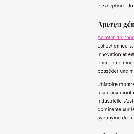
d’exception. Un
geoffroi
•
14 octobre 2025
•
6 min de lecture
Aperçu géné
Acheter de l'hor
collectionneurs.
innovation et es
Rigal, notammen
posséder une mo
L’histoire montr
jusqu’aux montre
industrielle s’e
dominante sur l
synonyme de pré