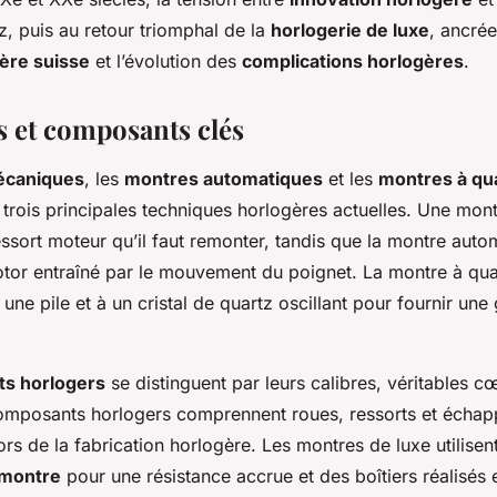
z, puis au retour triomphal de la
horlogerie de luxe
, ancrée
gère suisse
et l’évolution des
complications horlogères
.
 et composants clés
écaniques
, les
montres automatiques
et les
montres à qu
s trois principales techniques horlogères actuelles. Une mo
ssort moteur qu’il faut remonter, tandis que la montre auto
rotor entraîné par le mouvement du poignet. La montre à qua
à une pile et à un cristal de quartz oscillant pour fournir un
s horlogers
se distinguent par leurs calibres, véritables c
omposants horlogers comprennent roues, ressorts et écha
ors de la fabrication horlogère. Les montres de luxe utilis
 montre
pour une résistance accrue et des boîtiers réalisés