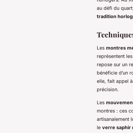
au défi du quart
tradition horlo
Techniques
Les
montres m
représentent le
repose sur un re
bénéficie d’un 
elle, fait appel 
précision.
Les
mouvement
montres : ces c
artisanalement l
le
verre saphir