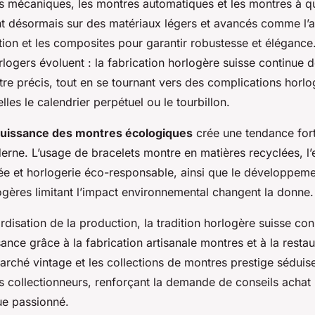
s mécaniques, les montres automatiques et les montres à qu
nt désormais sur des matériaux légers et avancés comme l’a
tion et les composites pour garantir robustesse et élégance
gers évoluent : la fabrication horlogère suisse continue de
re précis, tout en se tournant vers des complications horlo
lles le calendrier perpétuel ou le tourbillon.
uissance des montres écologiques
crée une tendance for
erne. L’usage de bracelets montre en matières recyclées, l’
e et horlogerie éco-responsable, ainsi que le développem
ogères limitant l’impact environnemental changent la donne.
rdisation de la production, la tradition horlogère suisse con
sance grâce à la fabrication artisanale montres et à la resta
rché vintage et les collections de montres prestige séduise
s collectionneurs, renforçant la demande de conseils achat
ue passionné.