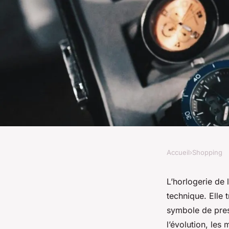
Accueil
›
Shopping
SHOPPING
Sélection prestigieus
L’horlogerie de l
technique. Elle
luxe à portée de ma
symbole de prest
l’évolution, les 