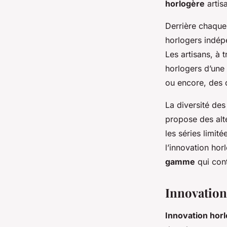
horlogère
artis
Derrière chaqu
horlogers indépe
Les artisans, à 
horlogers d’une 
ou encore, des c
La diversité de
propose des alte
les séries limité
l’innovation hor
gamme
qui cont
Innovation
Innovation hor