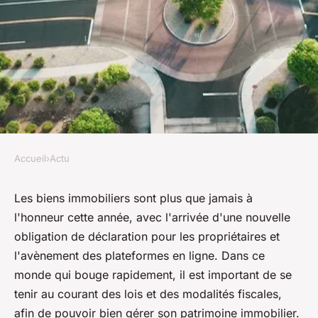
Accueil
›
Actu
ACTU
Biens immobiliers
Les biens immobiliers sont plus que jamais à
l'honneur cette année, avec l'arrivée d'une nouvelle
incontournables : obligation
obligation de déclaration pour les propriétaires et
de déclaration et plateformes
l'avènement des plateformes en ligne. Dans ce
en ligne
monde qui bouge rapidement, il est important de se
tenir au courant des lois et des modalités fiscales,
geoffroi
•
10 avril 2023
•
4 min de lecture
afin de pouvoir bien gérer son patrimoine immobilier.