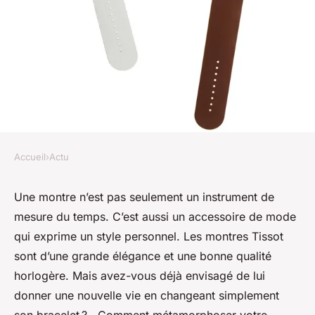
Accueil
›
Actu
ACTU
Comment métamorphoser
Une montre n’est pas seulement un instrument de
mesure du temps. C’est aussi un accessoire de mode
votre montre Tissot avec un
qui exprime un style personnel. Les montres Tissot
nouveau bracelet ?
sont d’une grande élégance et une bonne qualité
horlogère. Mais avez-vous déjà envisagé de lui
geoffroi
•
25 septembre 2023
•
2 min de lecture
donner une nouvelle vie en changeant simplement