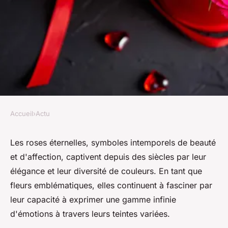
Accueil
›
Actu
ACTU
Les roses éternelles et ses
Les roses éternelles, symboles intemporels de beauté
et d'affection, captivent depuis des siècles par leur
différentes couleurs
élégance et leur diversité de couleurs. En tant que
fleurs emblématiques, elles continuent à fasciner par
geoffroi
•
12 février 2024
•
2 min de lecture
leur capacité à exprimer une gamme infinie
d'émotions à travers leurs teintes variées.