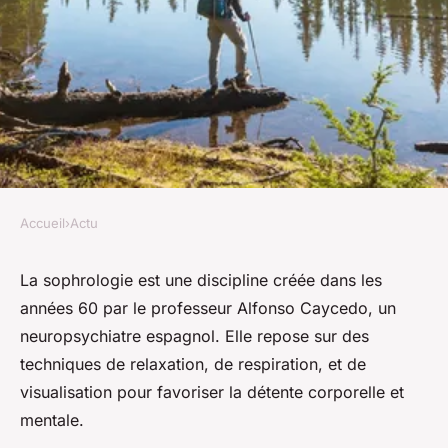
Accueil
›
Actu
ACTU
Découvrez la sophrologie,
La sophrologie est une discipline créée dans les
années 60 par le professeur Alfonso Caycedo, un
votre porte vers la sérénité et
neuropsychiatre espagnol. Elle repose sur des
le bien-être
techniques de relaxation, de respiration, et de
visualisation pour favoriser la détente corporelle et
geoffroi
•
20 octobre 2023
•
2 min de lecture
mentale.