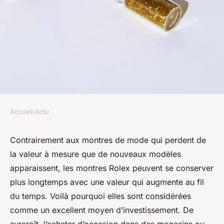
Accueil
›
Actu
ACTU
Montre Rolex d'occasion : un
Contrairement aux montres de mode qui perdent de
la valeur à mesure que de nouveaux modèles
excellent moyen d'investir !
apparaissent, les montres Rolex peuvent se conserver
plus longtemps avec une valeur qui augmente au fil
geoffroi
•
9 janvier 2024
•
2 min de lecture
du temps. Voilà pourquoi elles sont considérées
comme un excellent moyen d’investissement. De