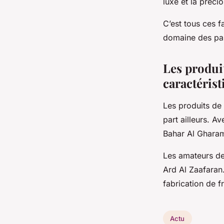
luxe et la précio
C’est tous ces f
domaine des pa
Les produit
caractéris
Les produits de
part ailleurs. A
Bahar Al Gharam
Les amateurs de
Ard Al Zaafaran.
fabrication de f
Actu