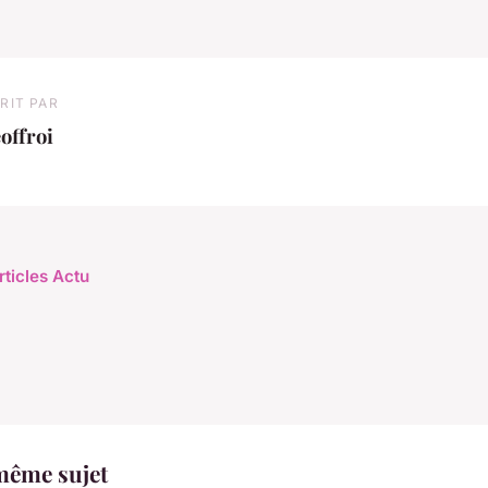
RIT PAR
offroi
rticles Actu
même sujet