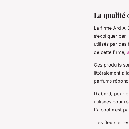
geoffroi
•
3 octobre 2023
•
2 min de lecture
La qualité
La firme Ard Al
s’expliquer par 
utilisés par de
de cette firme,
a
Ces produits son
littéralement à 
parfums réponde
D’abord, pour p
utilisées pour r
L’alcool n’est pa
Les fleurs et les