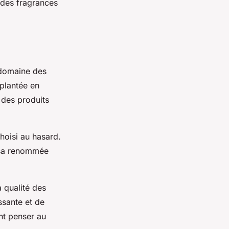
 des fragrances
 domaine des
mplantée en
 des produits
hoisi au hasard.
t sa renommée
a qualité des
ssante et de
nt penser au