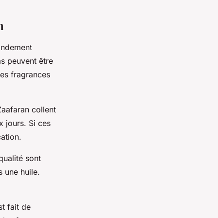
an
randement
ms peuvent être
les fragrances
Zaafaran collent
x jours. Si ces
cation.
ualité sont
s une huile.
t fait de