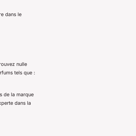
re dans le
rouvez nulle
rfums tels que :
ts de la marque
xperte dans la