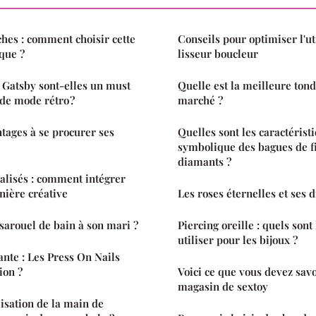
hes : comment choisir cette
Conseils pour optimiser l'ut
ique ?
lisseur boucleur
 Gatsby sont-elles un must
Quelle est la meilleure ton
de mode rétro ?
marché ?
ntages à se procurer ses
Quelles sont les caractéristi
symbolique des bagues de fi
diamants ?
alisés : comment intégrer
nière créative
Les roses éternelles et ses 
 sarouel de bain à son mari ?
Piercing oreille : quels son
utiliser pour les bijoux ?
ante : Les Press On Nails
ion ?
Voici ce que vous devez savo
magasin de sextoy
ilisation de la main de