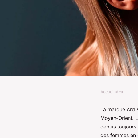
Accueil
›
Actu
ACTU
Tout savoir sur la m
La marque Ard A
Moyen-Orient. L
Zaafaran
depuis toujours
des femmes en c