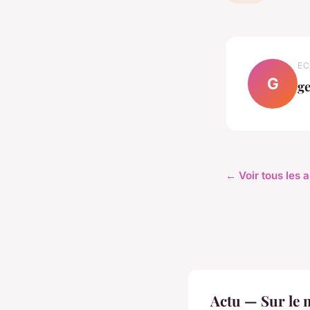
EC
G
ge
← Voir tous les a
Actu — Sur le 