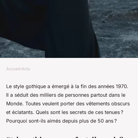
Accueil
›
Actu
ACTU
Quels sont les secrets des
Le style gothique a émergé à la fin des années 1970.
Il a séduit des milliers de personnes partout dans le
vêtements gothiques ?
Monde. Toutes veulent porter des vêtements obscurs
et éclatants. Quels sont les secrets de ces tenues ?
geoffroi
•
27 janvier 2024
•
2 min de lecture
Pourquoi sont-ils aimés depuis plus de 50 ans ?