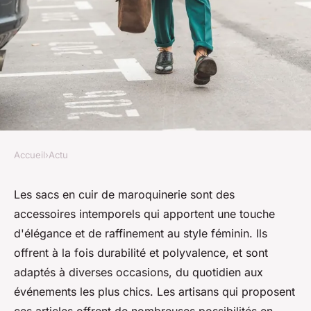
Accueil
›
Actu
ACTU
Pour quel style faut-il opter
Les sacs en cuir de maroquinerie sont des
accessoires intemporels qui apportent une touche
avec les sacs en cuir de
d'élégance et de raffinement au style féminin. Ils
maroquinerie ?
offrent à la fois durabilité et polyvalence, et sont
adaptés à diverses occasions, du quotidien aux
geoffroi
•
16 janvier 2024
•
2 min de lecture
événements les plus chics. Les artisans qui proposent